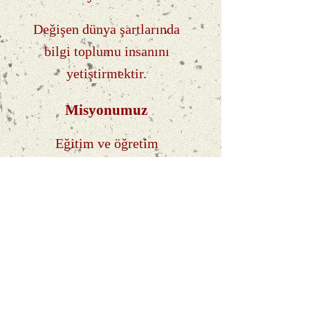
Değişen dünya şartlarında
bilgi toplumu insanını
yetiştirmektir.
Misyonumuz
Eğitim ve öğretim
alanındaki gelişmeler takip
edilerek öğrencilerimize
daha iyi ve güvenli eğitim
ortamı sağlamaktır...