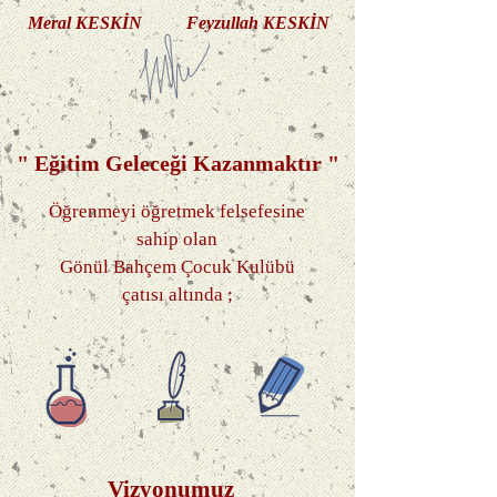
Meral KESKİN Feyzullah KESKİN
" Eğitim Geleceği Kazanmaktır "
Öğrenmeyi öğretmek felsefesine
sahip olan
Gönül Bahçem Çocuk Kulübü
çatısı altında ;
Vizyonumuz