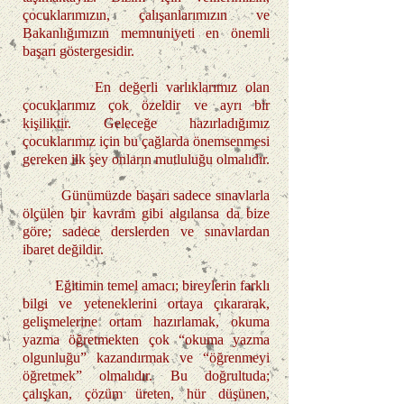
çocuklarımızın, çalışanlarımızın ve
Bakanlığımızın memnuniyeti en önemli
başarı göstergesidir.
En değerli varlıklarımız olan
çocuklarımız çok özeldir ve ayrı bir
kişiliktir. Geleceğe hazırladığımız
çocuklarımız için bu çağlarda önemsenmesi
gereken ilk şey onların mutluluğu olmalıdır.
Günümüzde başarı sadece sınavlarla
ölçülen bir kavram gibi algılansa da bize
göre; sadece derslerden ve sınavlardan
ibaret değildir.
Eğitimin temel amacı; bireylerin farklı
bilgi ve yeteneklerini ortaya çıkararak,
gelişmelerine ortam hazırlamak, okuma
yazma öğretmekten çok “okuma yazma
olgunluğu” kazandırmak ve “öğrenmeyi
öğretmek” olmalıdır. Bu doğrultuda;
çalışkan, çözüm üreten, hür düşünen,